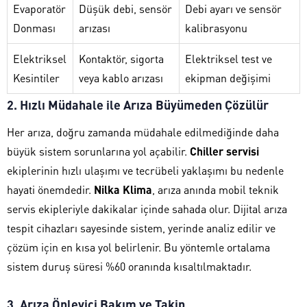
Evaporatör
Düşük debi, sensör
Debi ayarı ve sensör
Donması
arızası
kalibrasyonu
Elektriksel
Kontaktör, sigorta
Elektriksel test ve
Kesintiler
veya kablo arızası
ekipman değişimi
2. Hızlı Müdahale ile Arıza Büyümeden Çözülür
Her arıza, doğru zamanda müdahale edilmediğinde daha
büyük sistem sorunlarına yol açabilir.
Chiller servisi
ekiplerinin hızlı ulaşımı ve tecrübeli yaklaşımı bu nedenle
hayati önemdedir.
Nilka Klima
, arıza anında mobil teknik
servis ekipleriyle dakikalar içinde sahada olur. Dijital arıza
tespit cihazları sayesinde sistem, yerinde analiz edilir ve
çözüm için en kısa yol belirlenir. Bu yöntemle ortalama
sistem duruş süresi %60 oranında kısaltılmaktadır.
3. Arıza Önleyici Bakım ve Takip