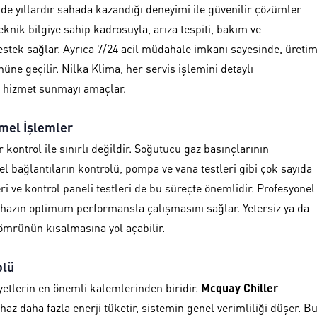
de yıllardır sahada kazandığı deneyimi ile güvenilir çözümler
eknik bilgiye sahip kadrosuyla, arıza tespiti, bakım ve
stek sağlar. Ayrıca 7/24 acil müdahale imkanı sayesinde, üreti
üne geçilir. Nilka Klima, her servis işlemini detaylı
ir hizmet sunmayı amaçlar.
mel İşlemler
r kontrol ile sınırlı değildir. Soğutucu gaz basınçlarının
sel bağlantıların kontrolü, pompa ve vana testleri gibi çok sayıda
ri ve kontrol paneli testleri de bu süreçte önemlidir. Profesyonel
cihazın optimum performansla çalışmasını sağlar. Yetersiz ya da
ömrünün kısalmasına yol açabilir.
olü
yetlerin en önemli kalemlerinden biridir.
Mcquay Chiller
az daha fazla enerji tüketir, sistemin genel verimliliği düşer. B