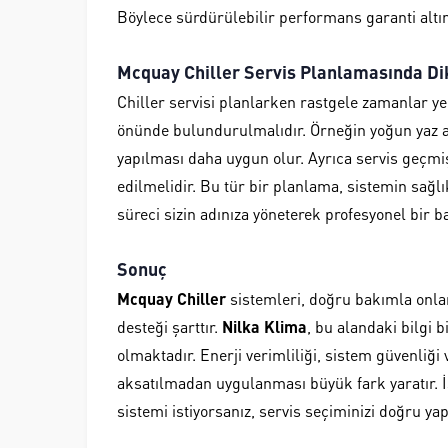
Böylece sürdürülebilir performans garanti altına
Mcquay Chiller Servis Planlamasında Di
Chiller servisi planlarken rastgele zamanlar ye
önünde bulundurulmalıdır. Örneğin yoğun yaz ay
yapılması daha uygun olur. Ayrıca servis geçmişi
edilmelidir. Bu tür bir planlama, sistemin sağl
süreci sizin adınıza yöneterek profesyonel bir b
Sonuç
Mcquay Chiller
sistemleri, doğru bakımla onlar
desteği şarttır.
Nilka Klima
, bu alandaki bilgi 
olmaktadır. Enerji verimliliği, sistem güvenliğ
aksatılmadan uygulanması büyük fark yaratır. İ
sistemi istiyorsanız, servis seçiminizi doğru ya