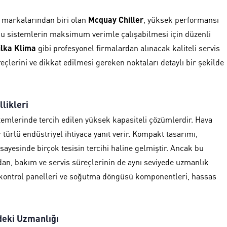
r markalarından biri olan
Mcquay Chiller
, yüksek performansı
bu sistemlerin maksimum verimle çalışabilmesi için düzenli
ilka Klima
gibi profesyonel firmalardan alınacak kaliteli servis
çlerini ve dikkat edilmesi gereken noktaları detaylı bir şekilde
likleri
emlerinde tercih edilen yüksek kapasiteli çözümlerdir. Hava
türlü endüstriyel ihtiyaca yanıt verir. Kompakt tasarımı,
 sayesinde birçok tesisin tercihi haline gelmiştir. Ancak bu
dan, bakım ve servis süreçlerinin de aynı seviyede uzmanlık
n kontrol panelleri ve soğutma döngüsü komponentleri, hassas
deki Uzmanlığı