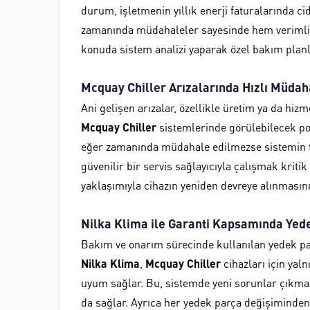
durum, işletmenin yıllık enerji faturalarında cid
zamanında müdahaleler sayesinde hem verimlili
konuda sistem analizi yaparak özel bakım planl
Mcquay Chiller Arızalarında Hızlı Müda
Ani gelişen arızalar, özellikle üretim ya da hizm
Mcquay Chiller
sistemlerinde görülebilecek pom
eğer zamanında müdahale edilmezse sistemin t
güvenilir bir servis sağlayıcıyla çalışmak kritik
yaklaşımıyla cihazın yeniden devreye alınmasını
Nilka Klima ile Garanti Kapsamında Yed
Bakım ve onarım sürecinde kullanılan yedek parça
Nilka Klima
,
Mcquay Chiller
cihazları için yaln
uyum sağlar. Bu, sistemde yeni sorunlar çıkmas
da sağlar. Ayrıca her yedek parça değişiminden 