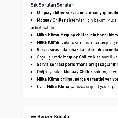
Sık Sorulan Sorular
Mcquay chiller servisi ne zaman yapılmalı
Mcquay Chiller
sistemleri için bakım, yılda
artırılmalıdır.
Nilka Klima Mcquay chiller için hangi hizm
Nilka Klima
, bakım, onarım, arıza tespiti, 
Servis sırasında cihaz kapatılmak zorund
Çoğu işlemde
Mcquay Chiller
kısa süreli ka
Servis sonrası performans artışı sağlanır 
Doğru yapılan
Mcquay Chiller
bakımı, enerji
Nilka Klima orijinal parça garantisi veriy
Evet,
Nilka Klima
yalnızca orijinal yedek pa
Benzer Konular