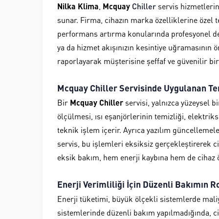
Nilka Klima
,
Mcquay
Chiller
servis hizmetlerin
sunar. Firma, cihazın marka özelliklerine özel t
performans artırma konularında profesyonel de
ya da hizmet akışınızın kesintiye uğramasının ön
raporlayarak müşterisine şeffaf ve güvenilir b
Mcquay Chiller Servisinde Uygulanan Te
Bir
Mcquay Chiller
servisi, yalnızca yüzeysel bi
ölçülmesi, ısı eşanjörlerinin temizliği, elektrik
teknik işlem içerir. Ayrıca yazılım güncellemele
servis, bu işlemleri eksiksiz gerçekleştirerek 
eksik bakım, hem enerji kaybına hem de cihaz 
Enerji Verimliliği İçin Düzenli Bakımın R
Enerji tüketimi, büyük ölçekli sistemlerde mali
sistemlerinde düzenli bakım yapılmadığında, cih