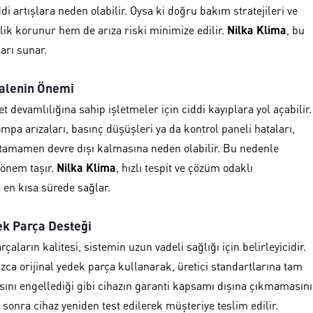
di artışlara neden olabilir. Oysa ki doğru bakım stratejileri ve
k korunur hem de arıza riski minimize edilir.
Nilka Klima
, bu
arı sunar.
halenin Önemi
et devamlılığına sahip işletmeler için ciddi kayıplara yol açabilir.
pa arızaları, basınç düşüşleri ya da kontrol paneli hataları,
amamen devre dışı kalmasına neden olabilir. Bu nedenle
 önem taşır.
Nilka Klima
, hızlı tespit ve çözüm odaklı
 en kısa sürede sağlar.
ek Parça Desteği
ların kalitesi, sistemin uzun vadeli sağlığı için belirleyicidir.
ızca orijinal yedek parça kullanarak, üretici standartlarına tam
ını engellediği gibi cihazın garanti kapsamı dışına çıkmamasını
sonra cihaz yeniden test edilerek müşteriye teslim edilir.