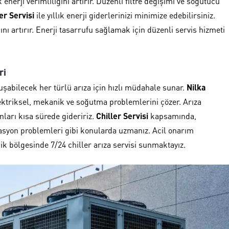
enerji verimliliğini artırır. Düzenli filtre değişimi ve soğutucu
er Servisi
ile yıllık enerji giderlerinizi minimize edebilirsiniz.
ğını artırır. Enerji tasarrufu sağlamak için düzenli servis hizmeti
ri
oluşabilecek her türlü arıza için hızlı müdahale sunar.
Nilka
lektriksel, mekanik ve soğutma problemlerini çözer. Arıza
ları kısa sürede gideririz.
Chiller Servisi
kapsamında,
lasyon problemleri gibi konularda uzmanız. Acil onarım
ik bölgesinde 7/24 chiller arıza servisi sunmaktayız.