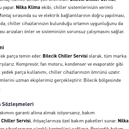
u yapar.
Nilka Klima
ekibi, chiller sistemlerinizin verimli
Montaj sırasında su ve elektrik bağlantılarının doğru yapılması,
a, chiller cihazlarınızın bulunduğu ortamın uygunluğunu da
sı arızaları önler ve sisteminizin sorunsuz çalışmasını sağlar.
ni
yedek parça temin eder.
Bilecik Chiller Servisi
olarak, tüm marka
karşılarız. Kompresör, fan motoru, kondenser ve evaporatör gibi
al yedek parça kullanımı, chiller cihazlarınızın ömrünü uzatır.
lerini uzman ekiplerimiz gerçekleştirir. Bilecik bölgesinde
.
ım Sözleşmeleri
bakımını garanti altına almak istiyorsanız, bakım
 Chiller Servisi
, ihtiyaçlarınıza özel bakım paketleri sunar.
Nilka
er cihazlarınızın sürekli kontrolünü sağlarız. Periyodik bakım,