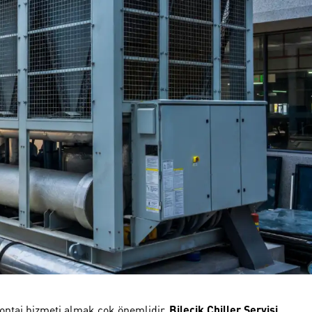
montaj hizmeti almak çok önemlidir.
Bilecik Chiller Servisi
,