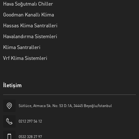
Hava Soğutmalı Chiller
Goodman Kanallı Klima
Hassas Klima Santralleri
Havalandırma Sistemleri
Klima Santralleri
Vrf Klima Sistemleri
İletişim
Sütlüce, Atmaca Sk. No: 53 D:1A, 34445 Beyoğlu/İstanbul
Nilka Klima
0212 297 56 12
0532 328 27 97