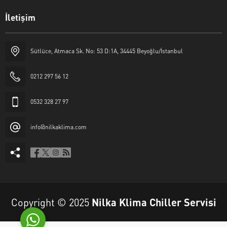
İletişim
Sütlüce, Atmaca Sk. No: 53 D:1A, 34445 Beyoğlu/İstanbul
0212 297 56 12
Nilka Klima
0532 328 27 97
info@nilkaklima.com
Cevap Yaz
Copyright © 2025
Nilka Klima Chiller Servisi