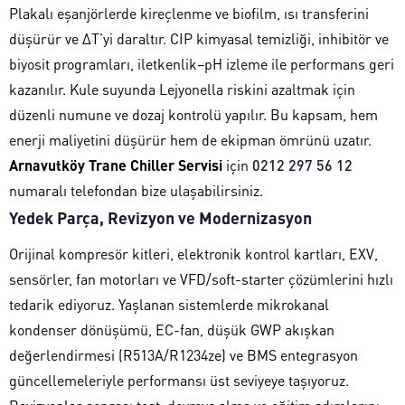
Plakalı eşanjörlerde kireçlenme ve biofilm, ısı transferini
düşürür ve ΔT’yi daraltır. CIP kimyasal temizliği, inhibitör ve
biyosit programları, iletkenlik–pH izleme ile performans geri
kazanılır. Kule suyunda Lejyonella riskini azaltmak için
düzenli numune ve dozaj kontrolü yapılır. Bu kapsam, hem
enerji maliyetini düşürür hem de ekipman ömrünü uzatır.
Arnavutköy Trane Chiller Servisi
için
0212 297 56 12
numaralı telefondan bize ulaşabilirsiniz.
Yedek Parça, Revizyon ve Modernizasyon
Orijinal kompresör kitleri, elektronik kontrol kartları, EXV,
sensörler, fan motorları ve VFD/soft-starter çözümlerini hızlı
tedarik ediyoruz. Yaşlanan sistemlerde mikrokanal
kondenser dönüşümü, EC-fan, düşük GWP akışkan
değerlendirmesi (R513A/R1234ze) ve BMS entegrasyon
güncellemeleriyle performansı üst seviyeye taşıyoruz.