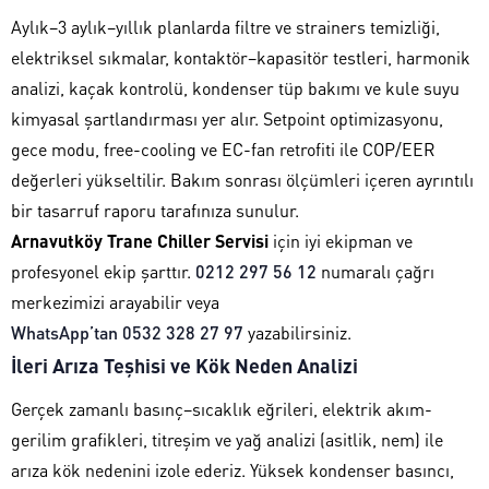
Aylık–3 aylık–yıllık planlarda filtre ve strainers temizliği,
elektriksel sıkmalar, kontaktör–kapasitör testleri, harmonik
analizi, kaçak kontrolü, kondenser tüp bakımı ve kule suyu
kimyasal şartlandırması yer alır. Setpoint optimizasyonu,
gece modu, free-cooling ve EC-fan retrofiti ile COP/EER
değerleri yükseltilir. Bakım sonrası ölçümleri içeren ayrıntılı
bir tasarruf raporu tarafınıza sunulur.
Arnavutköy Trane Chiller Servisi
için iyi ekipman ve
profesyonel ekip şarttır.
0212 297 56 12
numaralı çağrı
merkezimizi arayabilir veya
WhatsApp’tan 0532 328 27 97
yazabilirsiniz.
İleri Arıza Teşhisi ve Kök Neden Analizi
Gerçek zamanlı basınç–sıcaklık eğrileri, elektrik akım-
gerilim grafikleri, titreşim ve yağ analizi (asitlik, nem) ile
arıza kök nedenini izole ederiz. Yüksek kondenser basıncı,