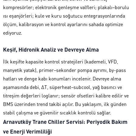
kompresörler; elektronik genleşme valfleri; plakalı–borulu
ısı eşanjörleri; kule ve kuru soğutucu entegrasyonlarında
ölçüm, kalibrasyon ve kontrol ayarlarını sahada optimize
ediyoruz.
Keşif, Hidronik Analiz ve Devreye Alma
İlk keşifte kapasite kontrol stratejileri (kademeli, VFD,
manyetik yatak), primer–sekonder pompa ayrımı, by-pass
hatları ve denge kabı konumları incelenir. Devreye alma
aşamasında debi, ΔT, süperheat–subcool, yağ basıncı ve
titreşim değerleri loglanır; sensör ofsetleri kalibre edilir ve
BMS üzerinden trend takibi açılır. Bu yaklaşım, ilk günden
stabil çalışma ve güvenilir sıcaklık kontrolü sağlar.
Arnavutköy Trane Chiller Servisi: Periyodik Bakım
ve Enerji Verimliliği