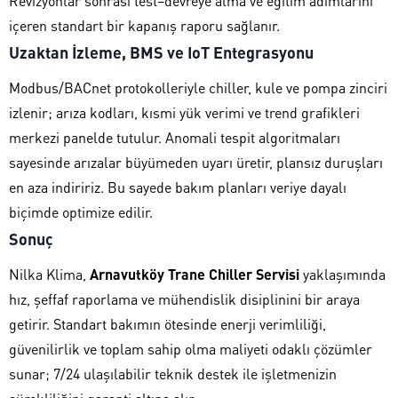
Revizyonlar sonrası test–devreye alma ve eğitim adımlarını
içeren standart bir kapanış raporu sağlanır.
Uzaktan İzleme, BMS ve IoT Entegrasyonu
Modbus/BACnet protokolleriyle chiller, kule ve pompa zinciri
izlenir; arıza kodları, kısmi yük verimi ve trend grafikleri
merkezi panelde tutulur. Anomali tespit algoritmaları
sayesinde arızalar büyümeden uyarı üretir, plansız duruşları
en aza indiririz. Bu sayede bakım planları veriye dayalı
biçimde optimize edilir.
Sonuç
Nilka Klima,
Arnavutköy Trane Chiller Servisi
yaklaşımında
hız, şeffaf raporlama ve mühendislik disiplinini bir araya
getirir. Standart bakımın ötesinde enerji verimliliği,
güvenilirlik ve toplam sahip olma maliyeti odaklı çözümler
sunar; 7/24 ulaşılabilir teknik destek ile işletmenizin