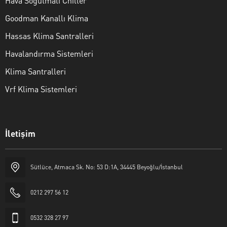
Hava Soğutmalı Chiller
Goodman Kanallı Klima
Hassas Klima Santralleri
Havalandırma Sistemleri
Klima Santralleri
Vrf Klima Sistemleri
İletişim
Sütlüce, Atmaca Sk. No: 53 D:1A, 34445 Beyoğlu/İstanbul
Nilka Klima
0212 297 56 12
0532 328 27 97